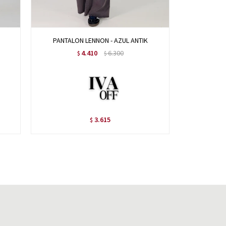
PANTALON LENNON - AZUL ANTIK
PANTALO
4.410
6.300
$
$
3.615
$