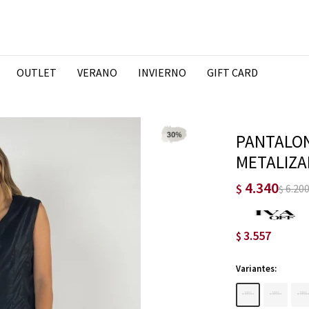
OUTLET
VERANO
INVIERNO
GIFT CARD
PANTALON
METALIZA
4.340
$
6.20
$
3.557
$
Variantes: