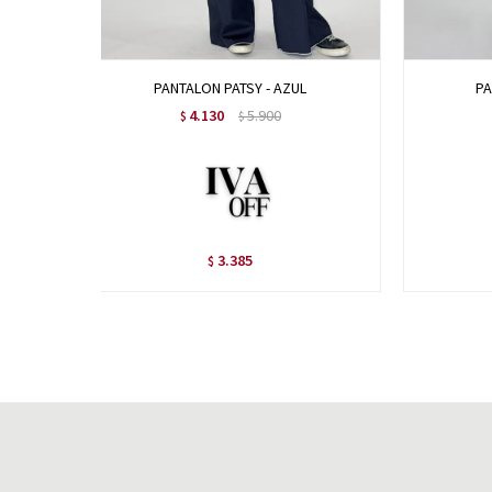
PANTALON PATSY - AZUL
PA
4.130
5.900
$
$
3.385
$