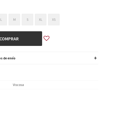
L
M
S
XL
XS
COMPRAR
s de envío
Viscosa