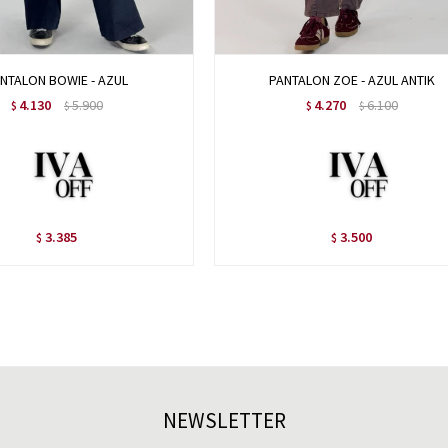
NTALON BOWIE - AZUL
PANTALON ZOE - AZUL ANTIK
4.130
5.900
4.270
6.100
$
$
$
$
3.385
3.500
$
$
NEWSLETTER