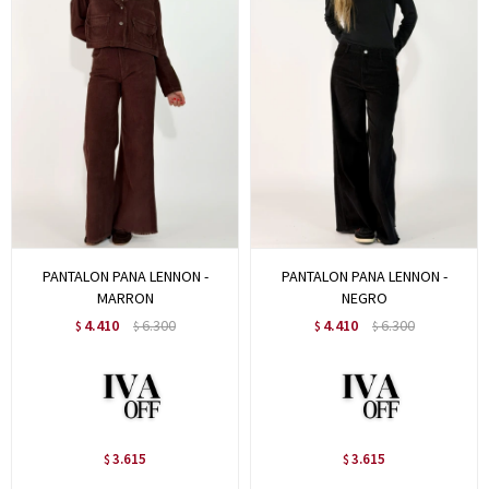
PANTALON PANA LENNON -
PANTALON PANA LENNON -
MARRON
NEGRO
4.410
6.300
4.410
6.300
$
$
$
$
3.615
3.615
$
$