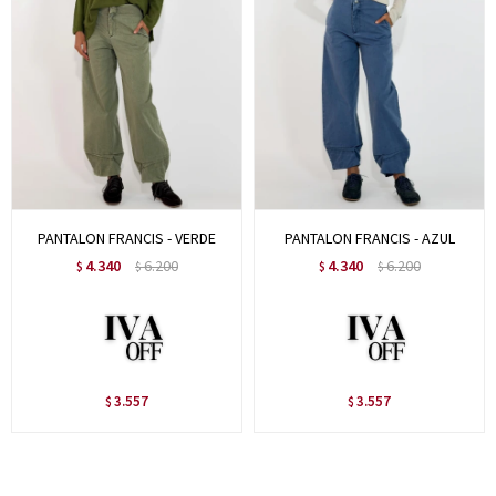
PANTALON FRANCIS - VERDE
PANTALON FRANCIS - AZUL
4.340
6.200
4.340
6.200
$
$
$
$
3.557
3.557
$
$