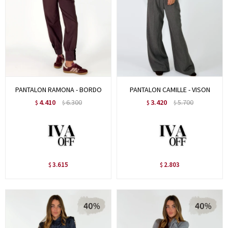
PANTALON RAMONA - BORDO
PANTALON CAMILLE - VISON
4.410
6.300
3.420
5.700
$
$
$
$
3.615
2.803
$
$