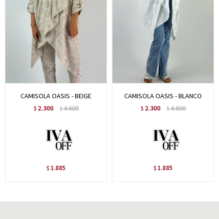
CAMISOLA OASIS - BEIGE
CAMISOLA OASIS - BLANCO
2.300
4.600
2.300
4.600
$
$
$
$
1.885
1.885
$
$