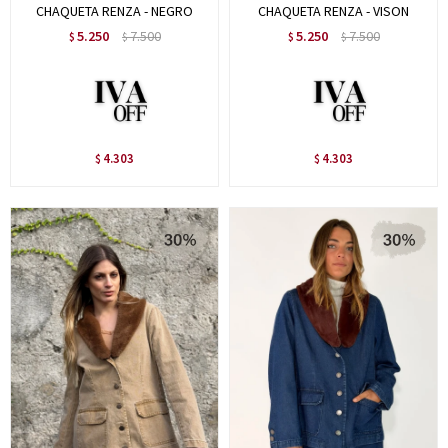
CHAQUETA RENZA - NEGRO
CHAQUETA RENZA - VISON
5.250
7.500
5.250
7.500
$
$
$
$
4.303
4.303
$
$