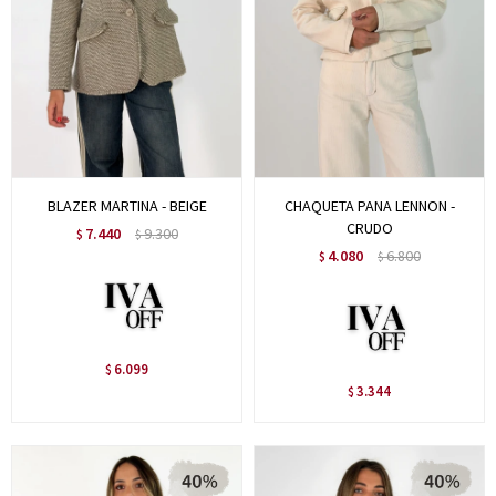
BLAZER MARTINA - BEIGE
CHAQUETA PANA LENNON -
CRUDO
7.440
9.300
$
$
4.080
6.800
$
$
6.099
$
3.344
$