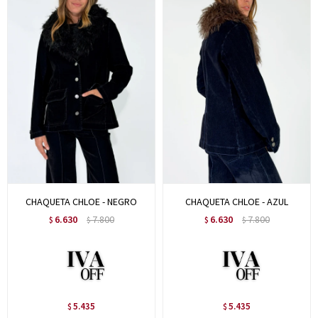
CHAQUETA CHLOE - NEGRO
CHAQUETA CHLOE - AZUL
6.630
7.800
6.630
7.800
$
$
$
$
5.435
5.435
$
$