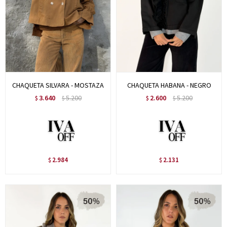
CHAQUETA SILVARA - MOSTAZA
CHAQUETA HABANA - NEGRO
3.640
5.200
2.600
5.200
$
$
$
$
2.984
2.131
$
$