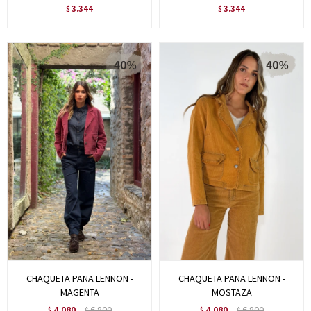
3.344
3.344
$
$
CHAQUETA PANA LENNON -
CHAQUETA PANA LENNON -
MAGENTA
MOSTAZA
4.080
6.800
4.080
6.800
$
$
$
$