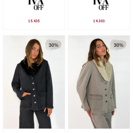
5.435
4.303
$
$