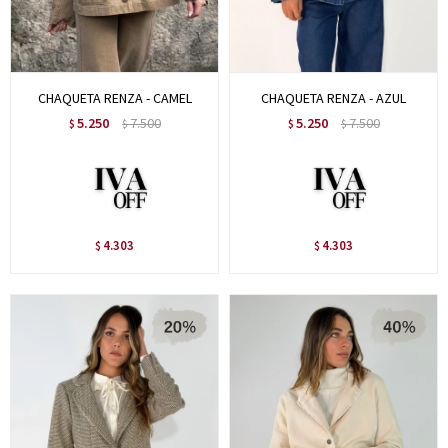
CHAQUETA RENZA - CAMEL
CHAQUETA RENZA - AZUL
5.250
7.500
5.250
7.500
$
$
$
$
4.303
4.303
$
$