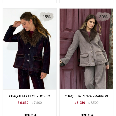
CHAQUETA CHLOE - BORDO
CHAQUETA RENZA - MARRON
6.630
7.800
5.250
7.500
$
$
$
$