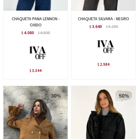
CHAQUETA PANA LENNON -
CHAQUETA SILVARA - NEGRO
OXIDO
3.640
5.200
$
$
4.080
6.800
$
$
2.984
$
3.344
$