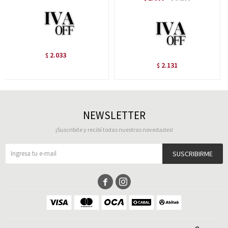
2.033
$
2.131
$
NEWSLETTER
¡Suscribite y recibí todas nuestras novedades!
SUSCRIBIRME

