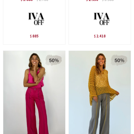
885
2.418
$
$