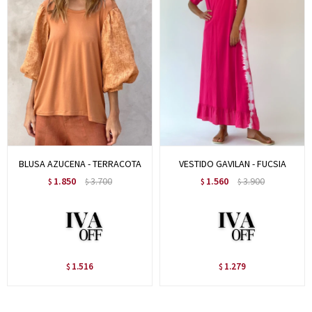
BLUSA AZUCENA - TERRACOTA
VESTIDO GAVILAN - FUCSIA
1.850
3.700
1.560
3.900
$
$
$
$
1.516
1.279
$
$