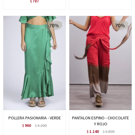
787
$
POLLERA PASIONARIA - VERDE
PANTALON ESPINO - CHOCOLATE
Y ROJO
960
3.200
$
$
1.140
3.800
$
$