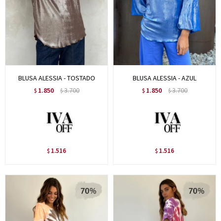
BLUSA ALESSIA - TOSTADO
BLUSA ALESSIA - AZUL
1.850
3.700
1.850
3.700
$
$
$
$
1.516
1.516
$
$