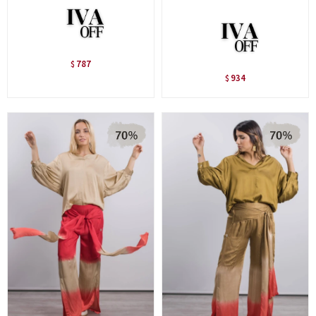
787
$
934
$