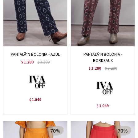
PANTALÃ“N BOLONIA - AZUL
PANTALÃ“N BOLONIA -
BORDEAUX
1.280
3.200
$
$
1.280
3.200
$
$
1.049
$
1.049
$