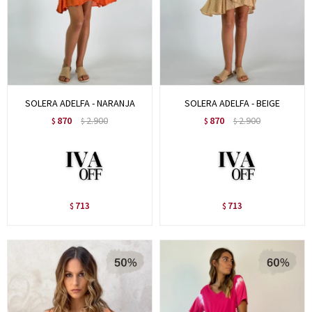
SOLERA ADELFA - NARANJA
SOLERA ADELFA - BEIGE
870
2.900
870
2.900
$
$
$
$
713
713
$
$