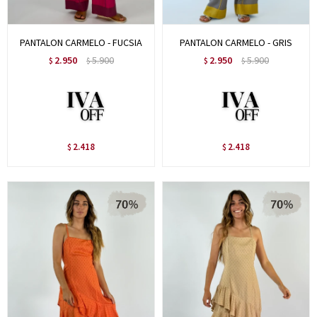
PANTALON CARMELO - FUCSIA
PANTALON CARMELO - GRIS
2.950
5.900
2.950
5.900
$
$
$
$
2.418
2.418
$
$