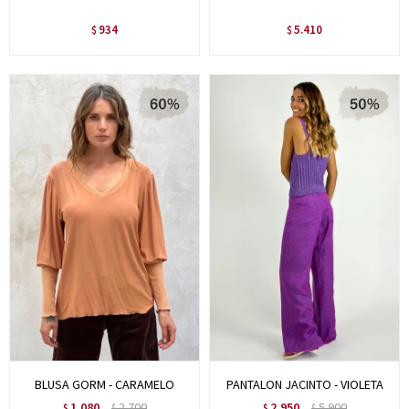
934
5.410
$
$
BLUSA GORM - CARAMELO
PANTALON JACINTO - VIOLETA
1.080
2.700
2.950
5.900
$
$
$
$