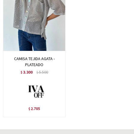
CAMISA TEJIDA AGATA -
PLATEADO
3.300
5.500
$
$
2.705
$