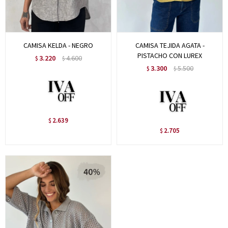
CAMISA KELDA - NEGRO
CAMISA TEJIDA AGATA -
PISTACHO CON LUREX
3.220
4.600
$
$
3.300
5.500
$
$
2.639
$
2.705
$