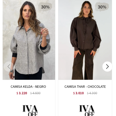
CAMISA KELDA - NEGRO
CAMISA THAR - CHOCOLATE
3.220
4.600
3.010
4.300
$
$
$
$