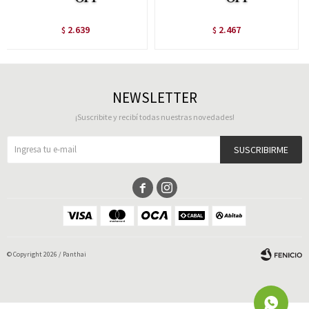
2.639
2.467
$
$
NEWSLETTER
¡Suscribite y recibí todas nuestras novedades!
SUSCRIBIRME


© Copyright 2026 / Panthai