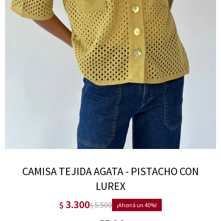
CAMISA TEJIDA AGATA - PISTACHO CON
LUREX
3.300
$
5.500
$
40