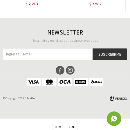
2.213
2.582
$
$
NEWSLETTER
¡Suscribite y recibí todas nuestras novedades!
SUSCRIBIRME


© Copyright 2026 / Panthai
S-M
L-XL