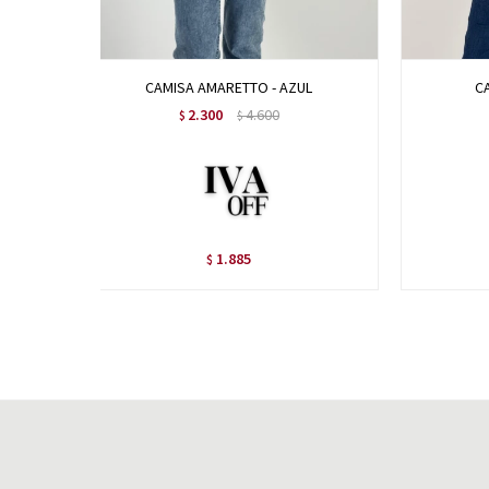
CAMISA AMARETTO - AZUL
CA
2.300
4.600
$
$
1.885
$