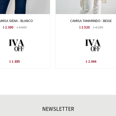
MISA SIENA - BLANCO
CAMISA TAMARINDO - BEIGE
2.300
4.600
2.520
4.200
$
$
$
$
1.885
2.066
$
$
NEWSLETTER