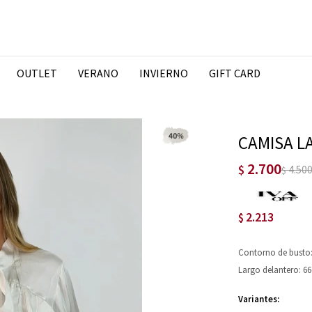
OUTLET
VERANO
INVIERNO
GIFT CARD
CAMISA L
2.700
$
4.50
$
2.213
$
Contorno de busto
Largo delantero: 6
Variantes: