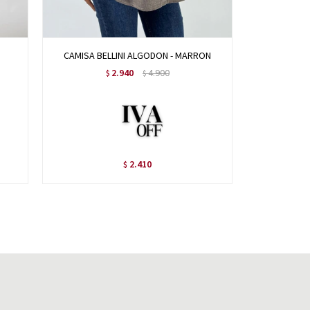
CAMISA BELLINI ALGODON - MARRON
CAM
2.940
4.900
$
$
2.410
$