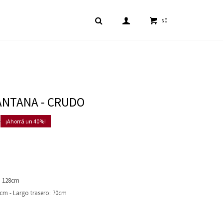
0
$
ANTANA - CRUDO
0
40
: 128cm
6cm - Largo trasero: 70cm