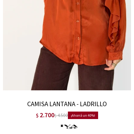
CAMISA LANTANA - LADRILLO
2.700
$
4.500
$
40