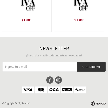
1.885
1.885
$
$
NEWSLETTER
¡Suscribite y recibí todas nuestras novedades!
SUSCRIBIRME


© Copyright 2026 / Panthai