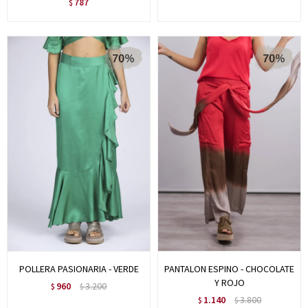
787
$
POLLERA PASIONARIA - VERDE
PANTALON ESPINO - CHOCOLATE
Y ROJO
960
3.200
$
$
1.140
3.800
$
$