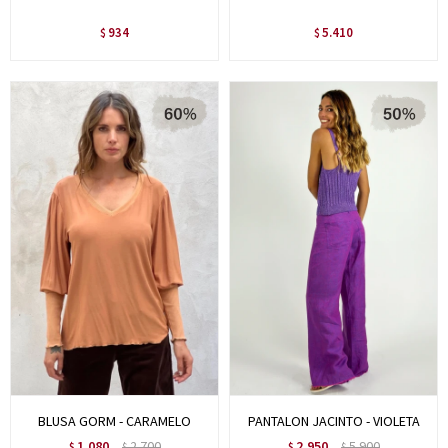
934
5.410
$
$
BLUSA GORM - CARAMELO
PANTALON JACINTO - VIOLETA
1.080
2.700
2.950
5.900
$
$
$
$