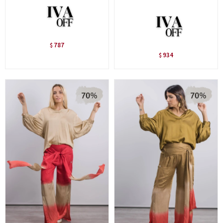
787
$
934
$