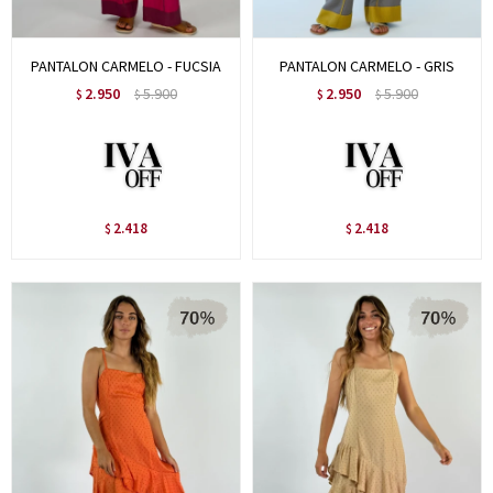
PANTALON CARMELO - FUCSIA
PANTALON CARMELO - GRIS
2.950
5.900
2.950
5.900
$
$
$
$
2.418
2.418
$
$