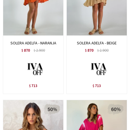
SOLERA ADELFA - NARANJA
SOLERA ADELFA - BEIGE
870
2.900
870
2.900
$
$
$
$
713
713
$
$