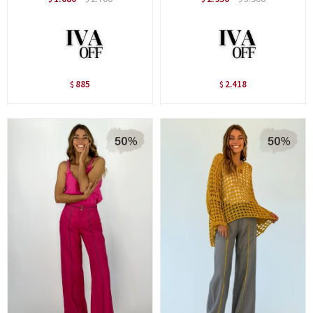
885
2.418
$
$