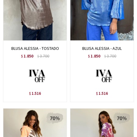
BLUSA ALESSIA - TOSTADO
BLUSA ALESSIA - AZUL
1.850
3.700
1.850
3.700
$
$
$
$
1.516
1.516
$
$