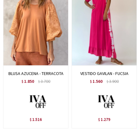
BLUSA AZUCENA - TERRACOTA
VESTIDO GAVILAN - FUCSIA
1.850
3.700
1.560
3.900
$
$
$
$
1.516
1.279
$
$