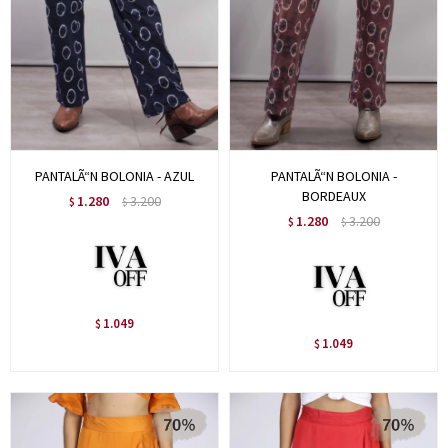
PANTALÃ“N BOLONIA - AZUL
PANTALÃ“N BOLONIA -
BORDEAUX
1.280
3.200
$
$
1.280
3.200
$
$
1.049
$
1.049
$