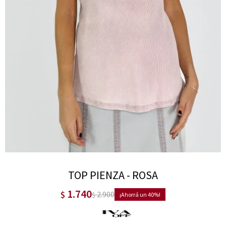
TOP PIENZA - ROSA
1.740
$
2.900
$
40