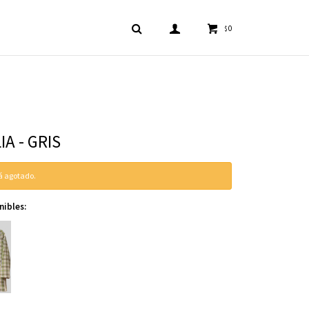
0
$
A - GRIS
tá agotado.
nibles: