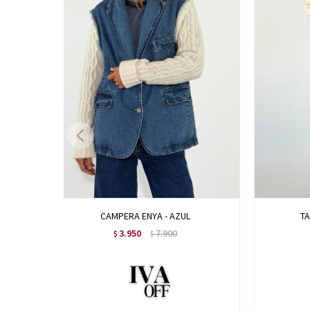
CAMPERA ENYA - AZUL
TA
3.950
7.900
$
$