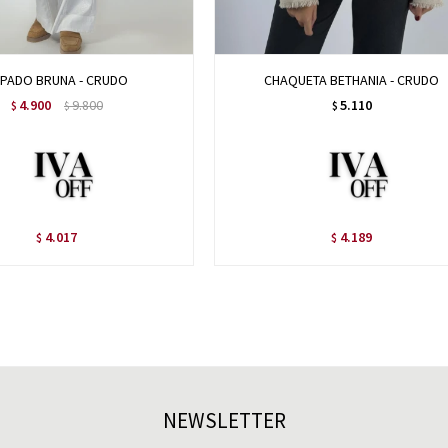
PADO BRUNA - CRUDO
CHAQUETA BETHANIA - CRUDO
4.900
9.800
5.110
$
$
$
4.017
4.189
$
$
NEWSLETTER