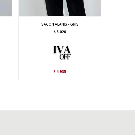
SACON ALANIS - GRIS
TAP
6.020
$
4.935
$