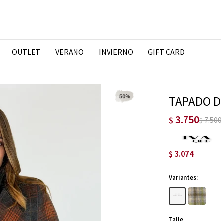
OUTLET
VERANO
INVIERNO
GIFT CARD
TAPADO D
3.750
$
7.50
$
3.074
$
Variantes:
Talle: