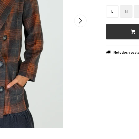
L
M
Métodos y costo