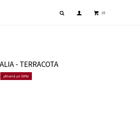
0
$
ALIA - TERRACOTA
0
50