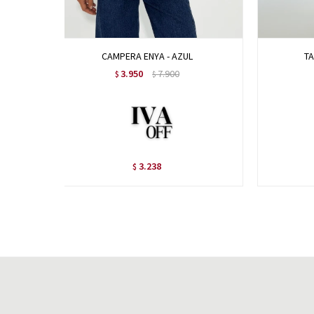
CAMPERA ENYA - AZUL
TA
3.950
7.900
$
$
3.238
$