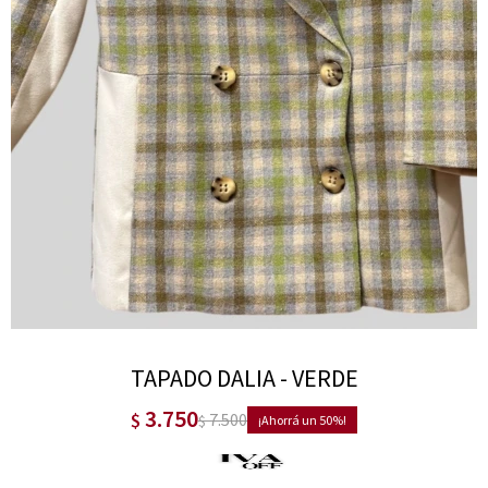
TAPADO DALIA - VERDE
3.750
$
7.500
$
50