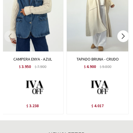
CAMPERA ENYA - AZUL
TAPADO BRUNA - CRUDO
3.950
7.900
4.900
9.800
$
$
$
$
3.238
4.017
$
$