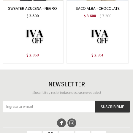
SWEATER AZUCENA - NEGRO
SACO ALBA - CHOCOLATE
3.500
3.600
7.200
$
$
$
2.869
2.951
$
$
NEWSLETTER
¡Suscribite y recibí todas nuestras novedades!
SUSCRIBIRME

