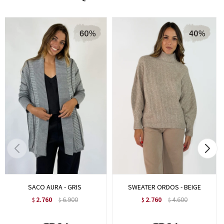
SACO AURA - GRIS
SWEATER ORDOS - BEIGE
2.760
6.900
2.760
4.600
$
$
$
$