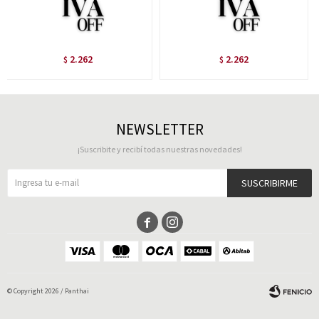
2.262
2.262
$
$
NEWSLETTER
¡Suscribite y recibí todas nuestras novedades!
SUSCRIBIRME


© Copyright 2026 / Panthai