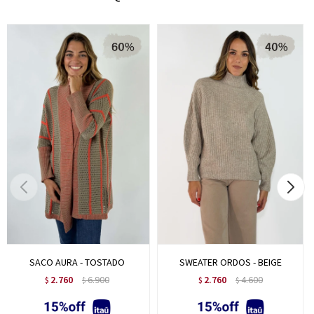
SACO AURA - TOSTADO
SWEATER ORDOS - BEIGE
2.760
6.900
2.760
4.600
$
$
$
$