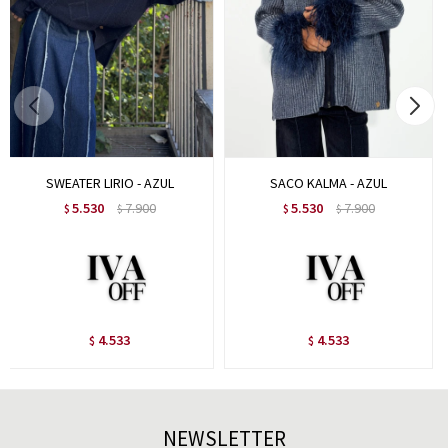
SWEATER LIRIO - AZUL
SACO KALMA - AZUL
5.530
7.900
5.530
7.900
$
$
$
$
4.533
4.533
$
$
NEWSLETTER