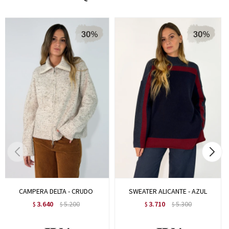
CAMPERA DELTA - CRUDO
SWEATER ALICANTE - AZUL
3.640
5.200
3.710
5.300
$
$
$
$