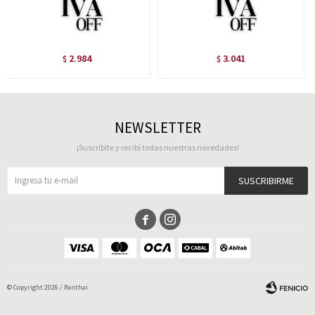
2.984
3.041
$
$
NEWSLETTER
¡Suscribite y recibí todas nuestras novedades!
SUSCRIBIRME


© Copyright 2026 / Panthai