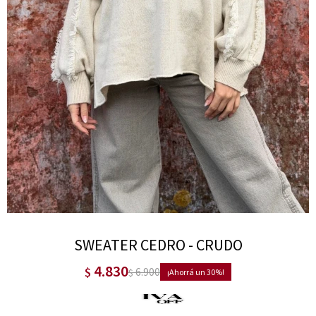
SWEATER CEDRO - CRUDO
4.830
$
6.900
$
30