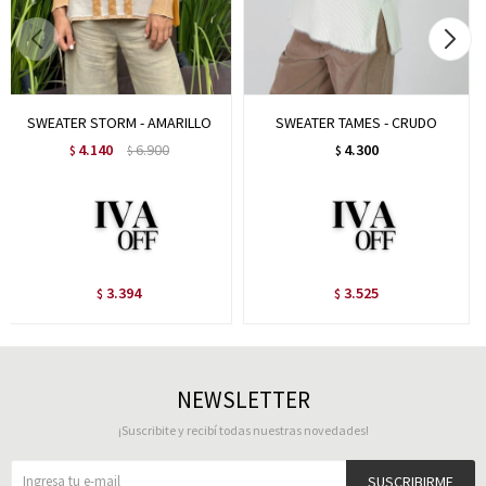
SWEATER STORM - AMARILLO
SWEATER TAMES - CRUDO
4.140
6.900
4.300
$
$
$
3.394
3.525
$
$
NEWSLETTER
¡Suscribite y recibí todas nuestras novedades!
SUSCRIBIRME