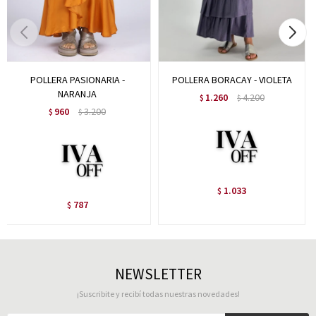
POLLERA PASIONARIA -
POLLERA BORACAY - VIOLETA
NARANJA
1.260
4.200
$
$
960
3.200
$
$
1.033
$
787
$
NEWSLETTER
¡Suscribite y recibí todas nuestras novedades!