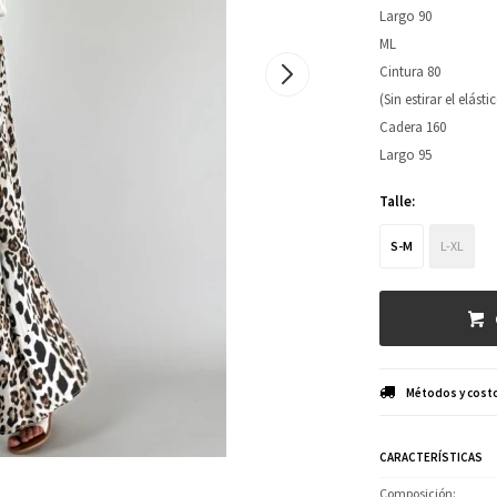
Largo 90
ML
Cintura 80
(Sin estirar el elásti
Cadera 160
Largo 95
Talle:
S-M
L-XL
Métodos y costo
CARACTERÍSTICAS
Composición