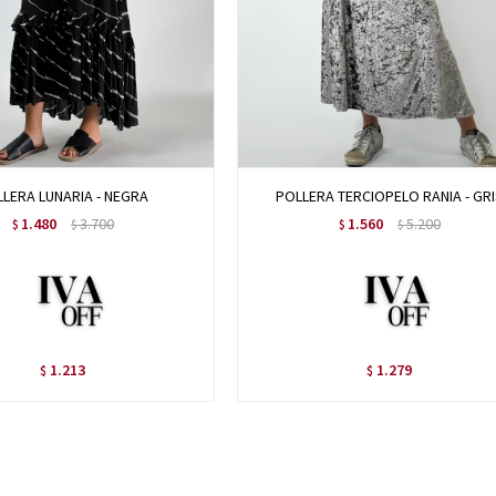
LERA LUNARIA - NEGRA
POLLERA TERCIOPELO RANIA - GRI
1.480
3.700
1.560
5.200
$
$
$
$
1.213
1.279
$
$