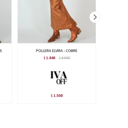
S
POLLERA ELVIRA - COBRE
POLL
1.840
4.600
$
$
1.508
$