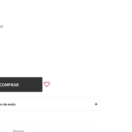
co)
COMPRAR
s de envío
Viscosa