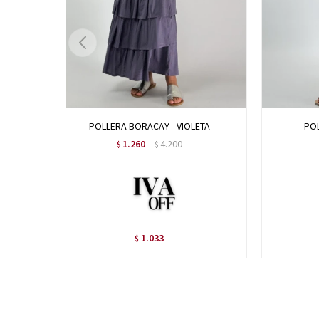
POLLERA BORACAY - VIOLETA
POL
1.260
4.200
$
$
1.033
$