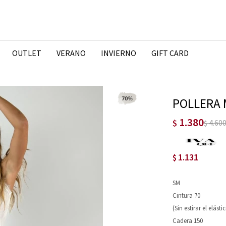
OUTLET
VERANO
INVIERNO
GIFT CARD
POLLERA 
1.380
$
4.60
$
1.131
$
SM
Cintura 70
(Sin estirar el elásti
Cadera 150