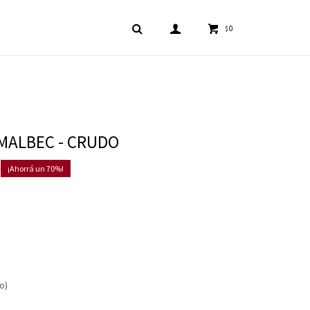
0
$
MALBEC - CRUDO
0
70
co)