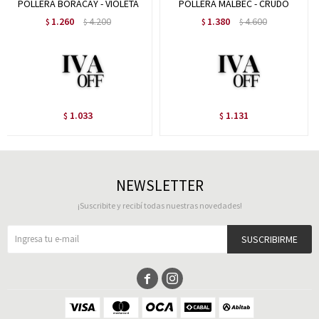
POLLERA BORACAY - VIOLETA
POLLERA MALBEC - CRUDO
1.260
4.200
1.380
4.600
$
$
$
$
1.033
1.131
$
$
NEWSLETTER
¡Suscribite y recibí todas nuestras novedades!
SUSCRIBIRME

