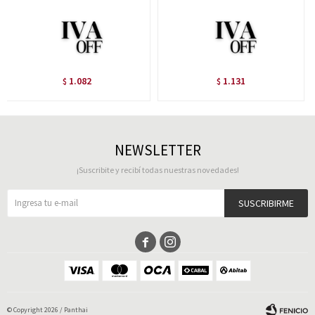
1.082
1.131
$
$
NEWSLETTER
¡Suscribite y recibí todas nuestras novedades!
SUSCRIBIRME


© Copyright 2026 / Panthai