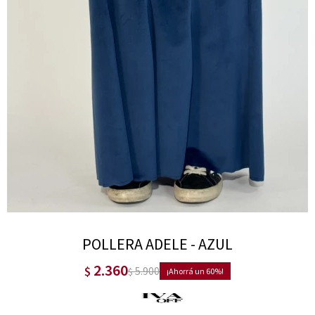
POLLERA ADELE - AZUL
2.360
$
5.900
$
60