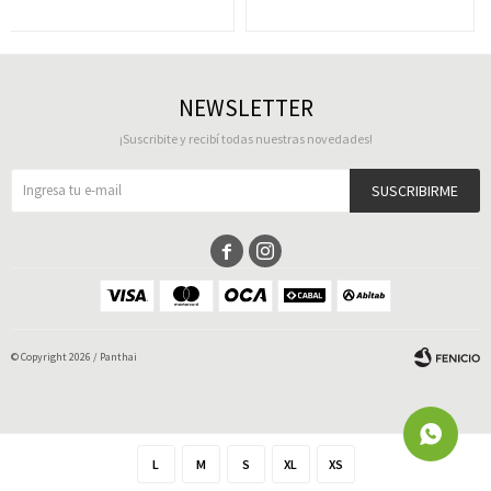
NEWSLETTER
¡Suscribite y recibí todas nuestras novedades!
SUSCRIBIRME


© Copyright 2026 / Panthai
L
M
S
XL
XS