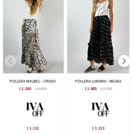
POLLERA MALBEC - CRUDO
POLLERA LUNARIA - NEGRA
1.380
4.600
1.480
3.700
$
$
$
$
1.131
1.213
$
$