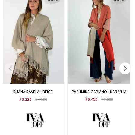
RUANA RAVELA - BEIGE
PASHMINA GABIANO - NARANJA
3.220
4.600
3.450
6.900
$
$
$
$