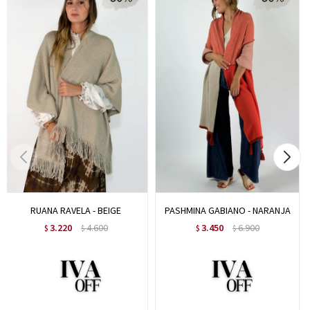
RUANA RAVELA - BEIGE
PASHMINA GABIANO - NARANJA
3.220
4.600
3.450
6.900
$
$
$
$