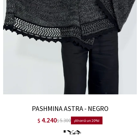
PASHMINA ASTRA - NEGRO
4.240
$
5.300
$
20