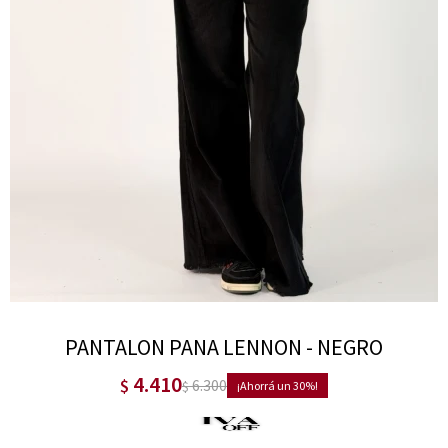
PANTALON PANA LENNON - NEGRO
4.410
$
6.300
$
30