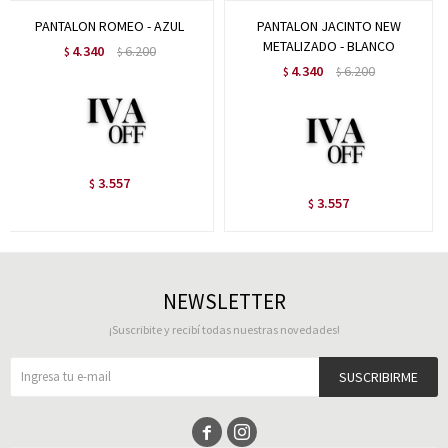
PANTALON ROMEO - AZUL
PANTALON JACINTO NEW
METALIZADO - BLANCO
4.340
6.200
$
$
4.340
6.200
$
$
3.557
$
3.557
$
NEWSLETTER
¡Suscribite y recibí todas nuestras novedades!
SUSCRIBIRME

