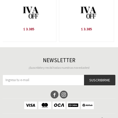
3.385
3.385
$
$
NEWSLETTER
¡Suscribite y recibí todas nuestras novedades!
SUSCRIBIRME

