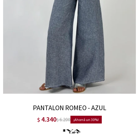
PANTALON ROMEO - AZUL
4.340
$
6.200
$
30