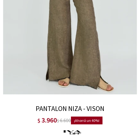
PANTALON NIZA - VISON
3.960
$
6.600
$
40