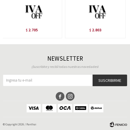
2.705
2.803
$
$
NEWSLETTER
¡Suscribite y recibí todas nuestras novedades!
SUSCRIBIRME


© Copyright 2026 / Panthai