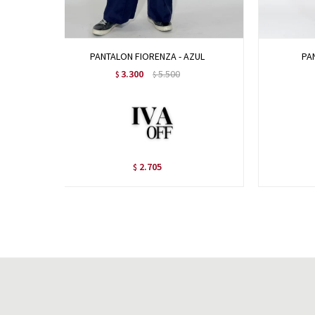
PANTALON FIORENZA - AZUL
PA
3.300
5.500
$
$
2.705
$