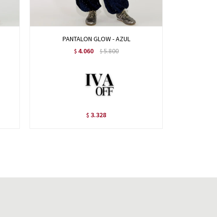
PANTALON GLOW - AZUL
PAN
4.060
5.800
$
$
3.328
$