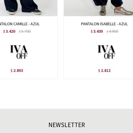
NTALON CAMILLE - AZUL
PANTALON ISABELLE - AZUL
3.420
5.700
3.430
4.900
$
$
$
$
2.803
2.812
$
$
NEWSLETTER