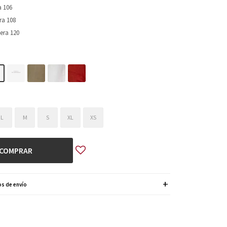
a 106
ra 108
era 120
L
M
S
XL
XS
COMPRAR
s de envío