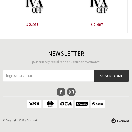
2.467
2.467
$
$
NEWSLETTER
¡Suscribite y recibí todas nuestras novedades!
SUSCRIBIRME


© Copyright 2026 / Panthai