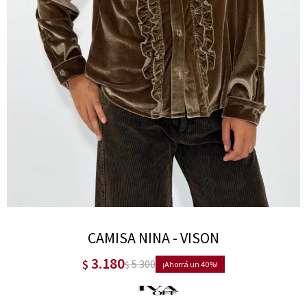
CAMISA NINA - VISON
3.180
$
5.300
$
40