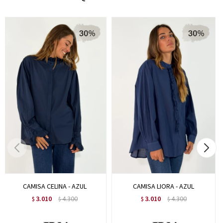
CAMISA CELINA - AZUL
CAMISA LIORA - AZUL
3.010
4.300
3.010
4.300
$
$
$
$