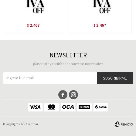
2.467
2.467
$
$
NEWSLETTER
¡Suscribite y recibí todas nuestras novedades!
SUSCRIBIRME


© Copyright 2026 / Panthai