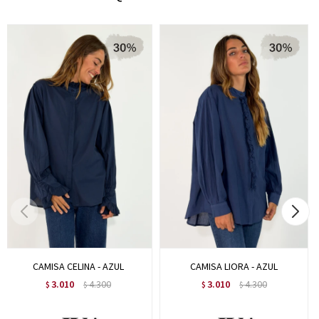
CAMISA CELINA - AZUL
CAMISA LIORA - AZUL
3.010
4.300
3.010
4.300
$
$
$
$