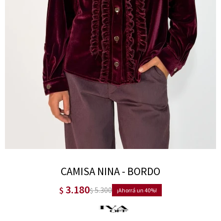
CAMISA NINA - BORDO
3.180
$
5.300
$
40