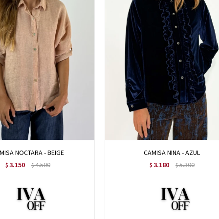
MISA NOCTARA - BEIGE
CAMISA NINA - AZUL
3.150
4.500
3.180
5.300
$
$
$
$