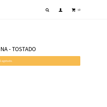
0
$
NA - TOSTADO
tá agotado.