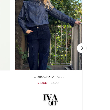
CAMISA SOFIA - AZUL
CAMI
3.640
5.200
$
$