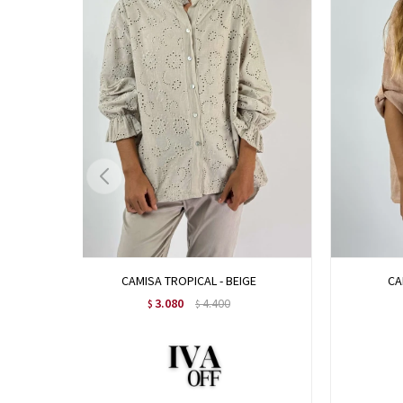
CAMISA TROPICAL - BEIGE
CA
3.080
4.400
$
$