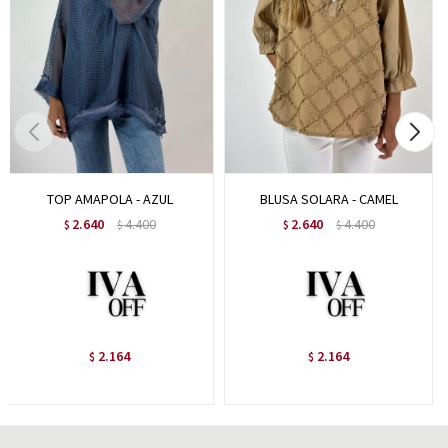
TOP AMAPOLA - AZUL
BLUSA SOLARA - CAMEL
2.640
4.400
2.640
4.400
$
$
$
$
2.164
2.164
$
$