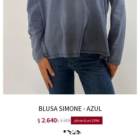
BLUSA SIMONE - AZUL
2.640
$
3.300
$
20