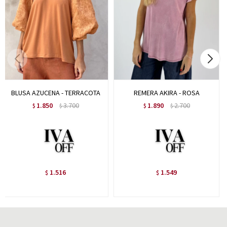
BLUSA AZUCENA - TERRACOTA
REMERA AKIRA - ROSA
1.850
3.700
1.890
2.700
$
$
$
$
1.516
1.549
$
$