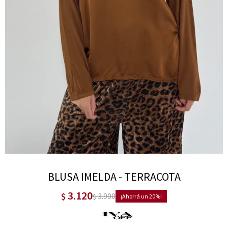
BLUSA IMELDA - TERRACOTA
3.120
$
3.900
$
20