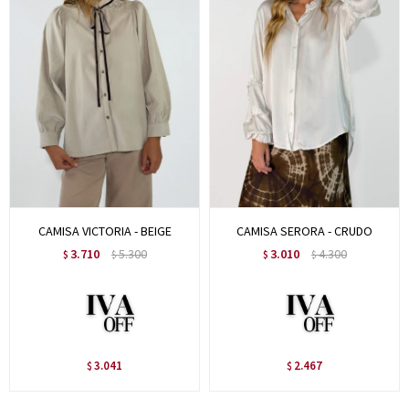
CAMISA VICTORIA - BEIGE
CAMISA SERORA - CRUDO
3.710
5.300
3.010
4.300
$
$
$
$
3.041
2.467
$
$