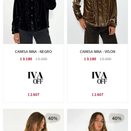
CAMISA NINA - NEGRO
CAMISA NINA - VISON
3.180
5.300
3.180
5.300
$
$
$
$
2.607
2.607
$
$