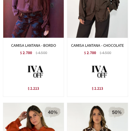
CAMISA LANTANA - BORDO
CAMISA LANTANA - CHOCOLATE
2.700
4.500
2.700
4.500
$
$
$
$
2.213
2.213
$
$