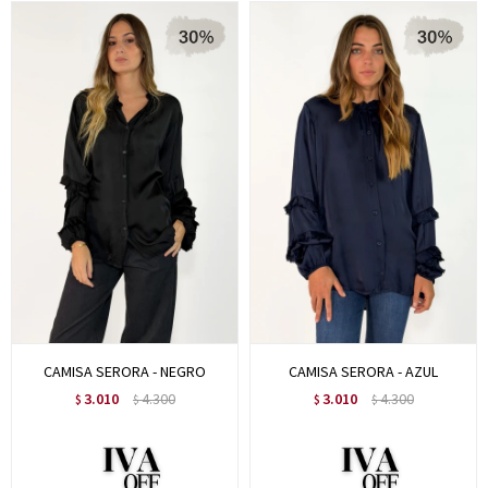
CAMISA SERORA - NEGRO
CAMISA SERORA - AZUL
3.010
4.300
3.010
4.300
$
$
$
$