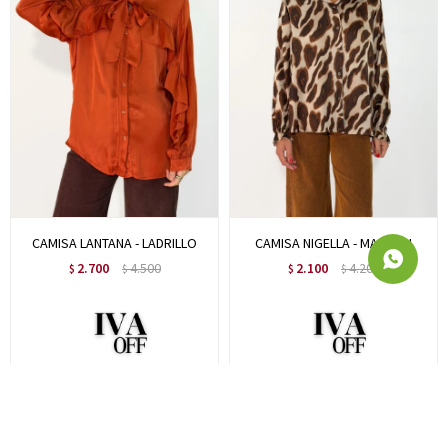
CAMISA LANTANA - LADRILLO
CAMISA NIGELLA - MARRON
2.700
4.500
2.100
4.200
$
$
$
$
2.213
1.721
$
$