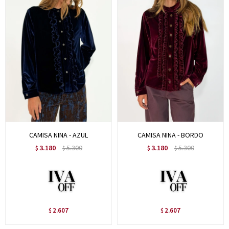
CAMISA NINA - AZUL
CAMISA NINA - BORDO
3.180
5.300
3.180
5.300
$
$
$
$
2.607
2.607
$
$