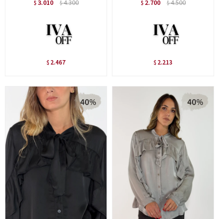
3.010
4.300
2.700
4.500
$
$
$
$
2.467
2.213
$
$