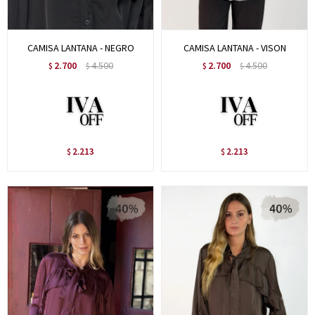
CAMISA LANTANA - NEGRO
CAMISA LANTANA - VISON
2.700
4.500
2.700
4.500
$
$
$
$
2.213
2.213
$
$