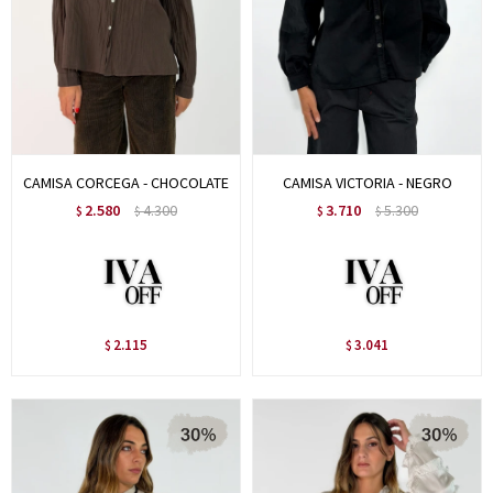
CAMISA CORCEGA - CHOCOLATE
CAMISA VICTORIA - NEGRO
2.580
4.300
3.710
5.300
$
$
$
$
2.115
3.041
$
$