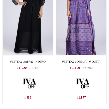
VESTIDO LIATRIS - NEGRO
VESTIDO LOBELIA - VIOLETA
1.020
3.400
1.680
5.600
$
$
$
$
836
1.377
$
$