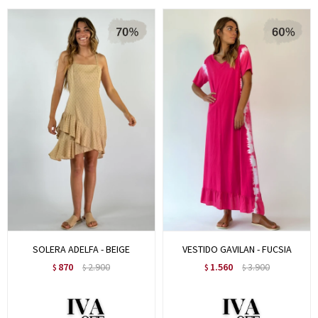
SOLERA ADELFA - BEIGE
VESTIDO GAVILAN - FUCSIA
870
2.900
1.560
3.900
$
$
$
$