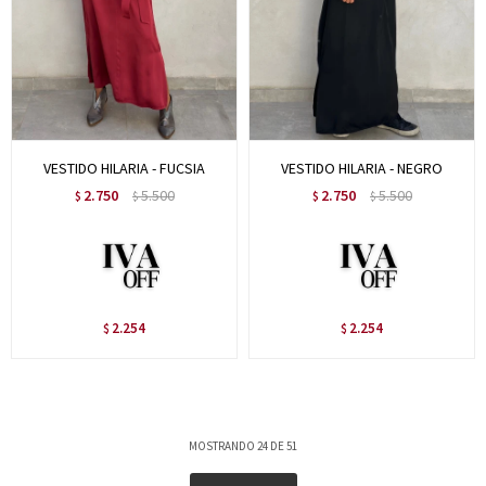
VESTIDO HILARIA - FUCSIA
VESTIDO HILARIA - NEGRO
2.750
5.500
2.750
5.500
$
$
$
$
2.254
2.254
$
$
MOSTRANDO
24
DE
51