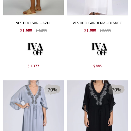
VESTIDO SARI - AZUL
VESTIDO GARDENIA - BLANCO
1.680
4.200
1.080
3.600
$
$
$
$
1.377
885
$
$