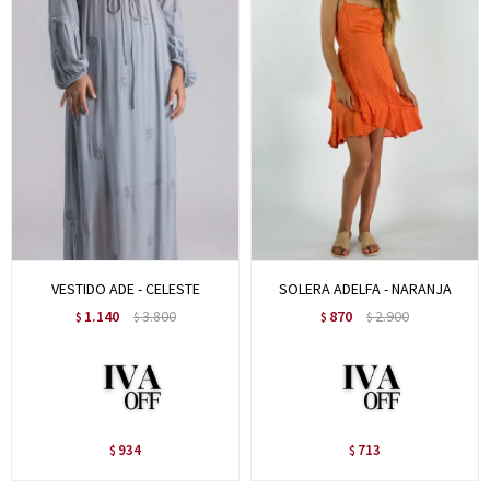
VESTIDO ADE - CELESTE
SOLERA ADELFA - NARANJA
1.140
3.800
870
2.900
$
$
$
$
934
713
$
$