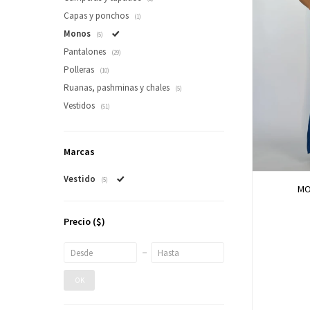
Capas y ponchos
(1)
Monos
(5)
Pantalones
(29)
Polleras
(10)
Ruanas, pashminas y chales
(5)
Vestidos
(51)
Marcas
Vestido
(5)
MO
Precio
($)
OK