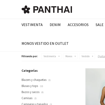
VESTIMENTA
DENIM
ACCESORIOS
SALE
MONOS VESTIDO EN OUTLET
Quitar
Filtrando por:
Vestimenta
Monos
Vestido
Categorías
Blazers y chaquetas
(5)
Blusas y tops
(12)
Buzos y sacos
(6)
Camisas
(3)
Camperas y tapados
(2)