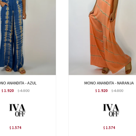
NO ANANDITA - AZUL
MONO ANANDITA - NARANJA
1.920
4.800
1.920
4.800
$
$
$
$
1.574
1.574
$
$