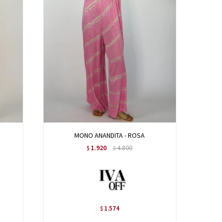
MONO ANANDITA - ROSA
1.920
4.800
$
$
1.574
$