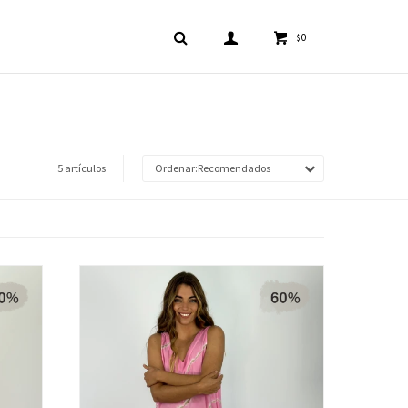
0
$
5 artículos
Recomendados