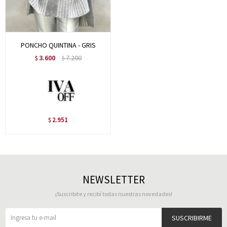
PONCHO QUINTINA - GRIS
3.600
7.200
$
$
2.951
$
NEWSLETTER
¡Suscribite y recibí todas nuestras novedades!
SUSCRIBIRME