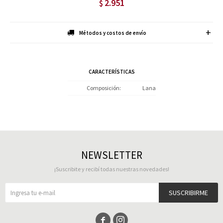
2.951
$
Métodos y costos de envío
CARACTERÍSTICAS
Composición
Lana
NEWSLETTER
¡Suscribite y recibí todas nuestras novedades!
SUSCRIBIRME

