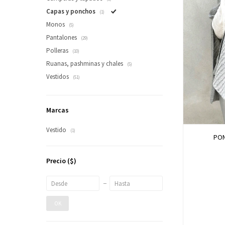
Capas y ponchos
(1)
Monos
(5)
Pantalones
(29)
Polleras
(10)
Ruanas, pashminas y chales
(5)
Vestidos
(51)
Marcas
Vestido
(1)
PON
Precio
($)
OK