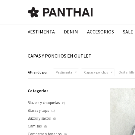
VESTIMENTA
DENIM
ACCESORIOS
SALE
CAPAS Y PONCHOS EN OUTLET
Quitar filtr
Filtrando por:
Vestimenta
Capas y ponchos
Categorías
Blazers y chaquetas
(4)
Blusas y tops
(12)
Buzos y sacos
(6)
Camisas
(3)
Camperas y tapados
(2)