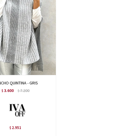
CHO QUINTINA - GRIS
3.600
7.200
$
$
2.951
$