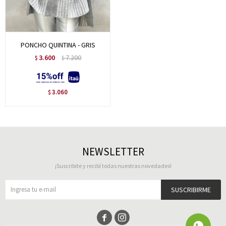
PONCHO QUINTINA - GRIS
3.600
7.200
$
$
3.060
$
NEWSLETTER
¡Suscribite y recibí todas nuestras novedades!
SUSCRIBIRME

