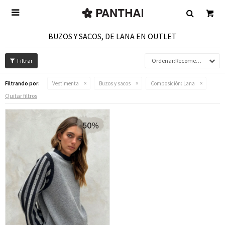

BUZOS Y SACOS, DE LANA EN OUTLET
Recomendados
Filtrando por:
Vestimenta
Buzos y sacos
Composición:
Lana
Quitar filtros