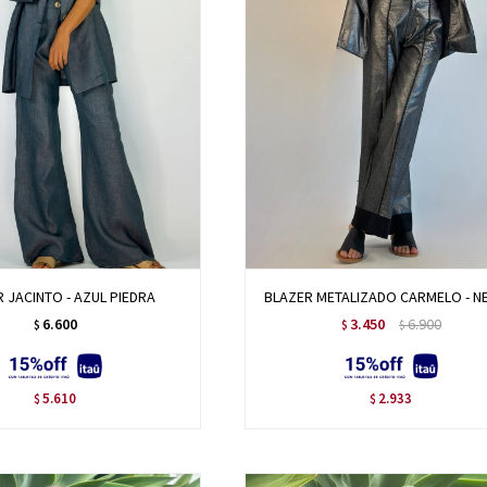
 JACINTO - AZUL PIEDRA
BLAZER METALIZADO CARMELO - 
6.600
3.450
6.900
$
$
$
5.610
2.933
$
$