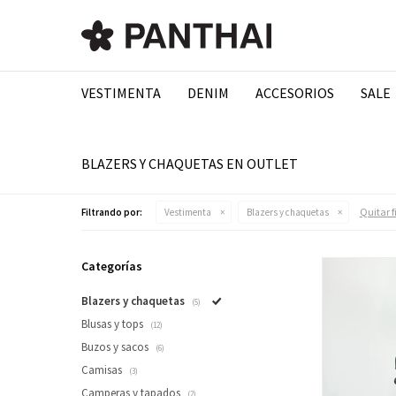
VESTIMENTA
DENIM
ACCESORIOS
SALE
BLAZERS Y CHAQUETAS EN OUTLET
Quitar f
Filtrando por:
Vestimenta
Blazers y chaquetas
Categorías
Blazers y chaquetas
(5)
Blusas y tops
(12)
Buzos y sacos
(6)
Camisas
(3)
Camperas y tapados
(2)