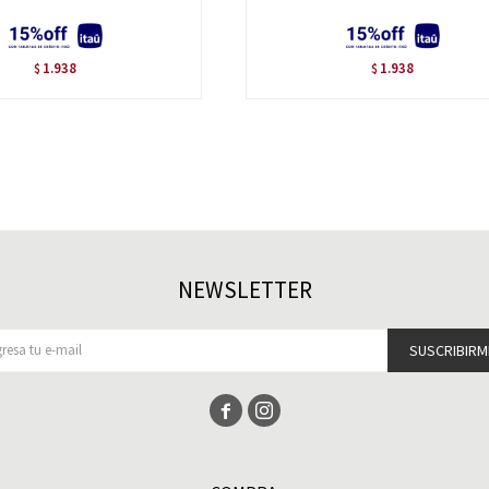
1.938
1.938
$
$
NEWSLETTER
SUSCRIBIRM

