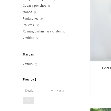
Capas y ponchos
(1)
Monos
(5)
Pantalones
(29)
Polleras
(10)
Ruanas, pashminas y chales
(5)
Vestidos
(51)
Marcas
Vestido
(5)
BLAZER
Precio
($)
OK