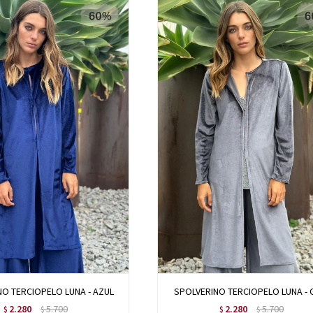
O TERCIOPELO LUNA - AZUL
SPOLVERINO TERCIOPELO LUNA - 
2.280
5.700
2.280
5.700
$
$
$
$