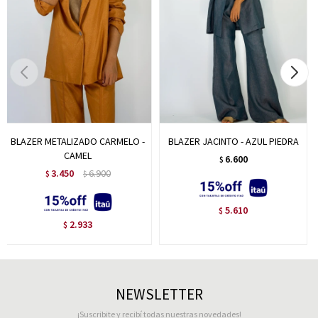
BLAZER METALIZADO CARMELO -
BLAZER JACINTO - AZUL PIEDRA
CAMEL
6.600
$
3.450
6.900
$
$
5.610
$
2.933
$
NEWSLETTER
¡Suscribite y recibí todas nuestras novedades!