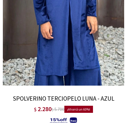
SPOLVERINO TERCIOPELO LUNA - AZUL
2.280
$
5.700
$
60